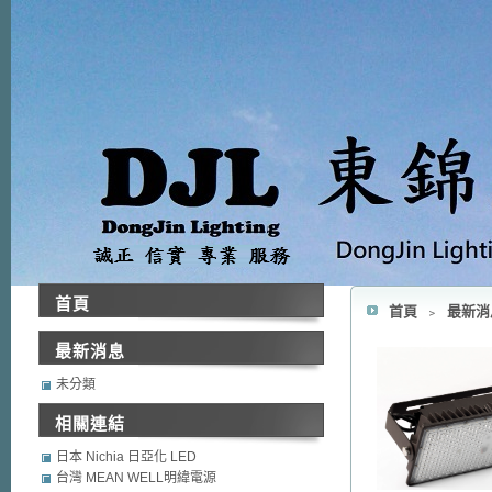
首頁
首頁
﹥
最新
最新消息
未分類
相關連結
日本 Nichia 日亞化 LED
台灣 MEAN WELL明緯電源